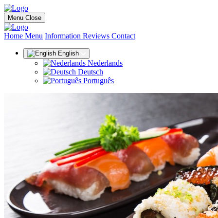
Menu
Close
(current)
Home
Menu
Information
Reviews
Contact
English
Nederlands
Deutsch
Português